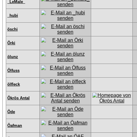
_LeMale_
_hubi
öschi
Örki
ölunz
Ölfuss
ölfleck
Ökrös Antal
Öde
Öafman