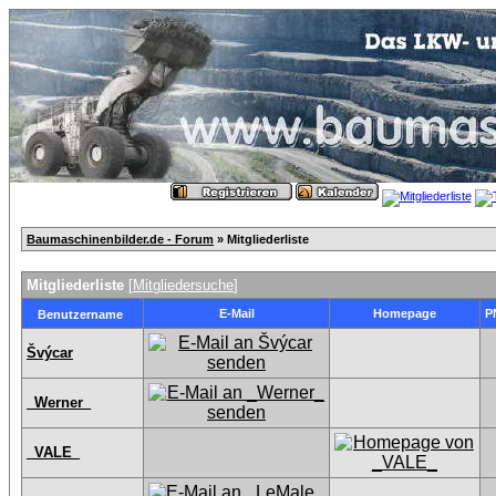
Baumaschinenbilder.de - Forum
» Mitgliederliste
Mitgliederliste
[
Mitgliedersuche
]
E-Mail
Homepage
P
Benutzername
Švýcar
_Werner_
_VALE_