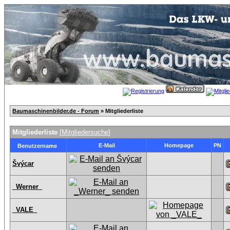
Baumaschinenbilder.de - Forum
» Mitgliederliste
Mitgliederliste
[
Mitgliedersuche
]
E-Mail
Homepage
PN
Benutzername
Švýcar
_Werner_
_VALE_