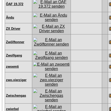
ÖAF 19.372
Ändu
ZX Driver
Zwölftonner
Zwolfgang
zwoemti
zwo.vierziger
Zwischengas
zwierbel