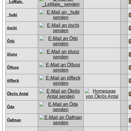
_LeMale_
_hubi
öschi
Örki
ölunz
Ölfuss
ölfleck
Ökrös Antal
Öde
Öafman