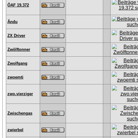
ÖAF 19.372
Ändu
ZX Driver
Zwölftonner
Zwolfgang
zwoemti
zwo.vierziger
Zwischengas
zwierbel