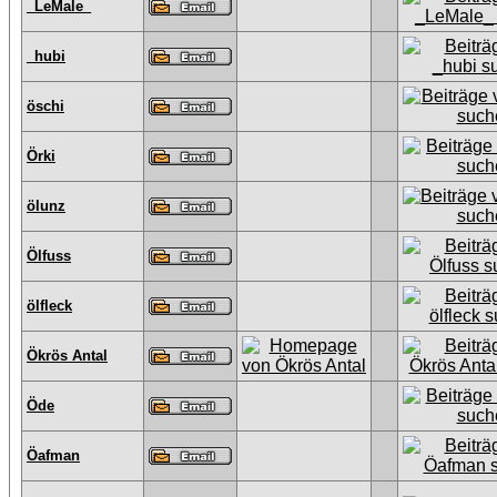
_LeMale_
_hubi
öschi
Örki
ölunz
Ölfuss
ölfleck
Ökrös Antal
Öde
Öafman