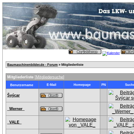
Baumaschinenbilder.de - Forum
» Mitgliederliste
Mitgliederliste
[
Mitgliedersuche
]
E-Mail
Homepage
PN
Such
Benutzername
Švýcar
_Werner_
_VALE_