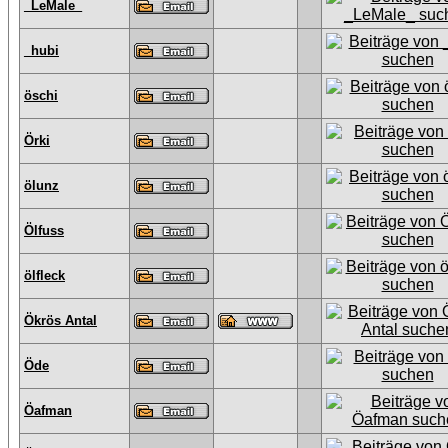
_LeMale_
_hubi
öschi
Örki
ölunz
Ölfuss
ölfleck
Ökrös Antal
Öde
Öafman