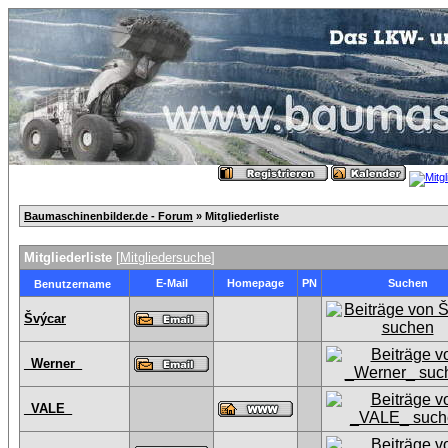
Baumaschinenbilder.de - Forum
» Mitgliederliste
Mitgliederliste
[
Mitgliedersuche
]
E-Mail
Homepage
PN
Suchen
Benutzername
Švýcar
_Werner_
_VALE_