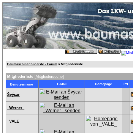
Baumaschinenbilder.de - Forum
» Mitgliederliste
Mitgliederliste
[
Mitgliedersuche
]
E-Mail
Homepage
PN
Benutzername
Švýcar
_Werner_
_VALE_