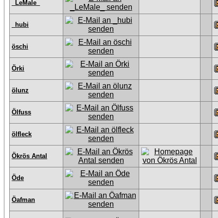
_LeMale_
_hubi
öschi
Örki
ölunz
Ölfuss
ölfleck
Ökrös Antal
Öde
Öafman