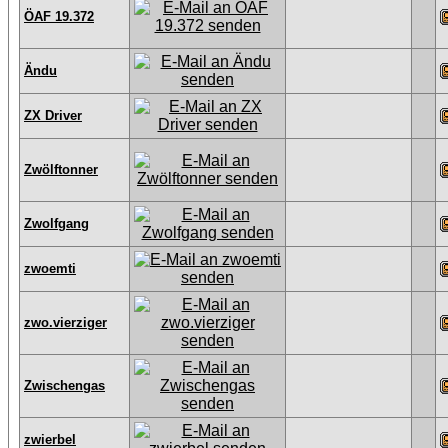
ÖAF 19.372
Ändu
ZX Driver
Zwölftonner
Zwolfgang
zwoemti
zwo.vierziger
Zwischengas
zwierbel