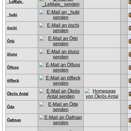
_LeMale_
_hubi
öschi
Örki
ölunz
Ölfuss
ölfleck
Ökrös Antal
Öde
Öafman