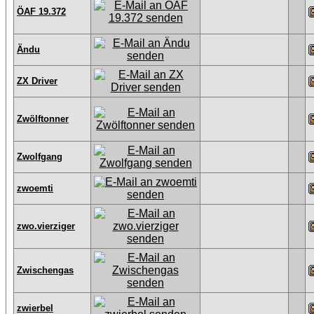
ÖAF 19.372
Ändu
ZX Driver
Zwölftonner
Zwolfgang
zwoemti
zwo.vierziger
Zwischengas
zwierbel