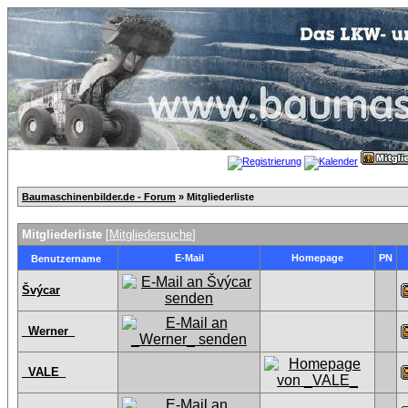
Baumaschinenbilder.de - Forum
» Mitgliederliste
Mitgliederliste
[
Mitgliedersuche
]
E-Mail
Homepage
PN
Benutzername
Švýcar
_Werner_
_VALE_