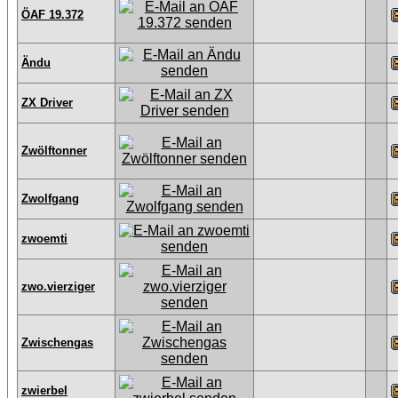
ÖAF 19.372
Ändu
ZX Driver
Zwölftonner
Zwolfgang
zwoemti
zwo.vierziger
Zwischengas
zwierbel