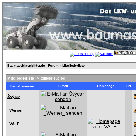
Baumaschinenbilder.de - Forum
» Mitgliederliste
Mitgliederliste
[
Mitgliedersuche
]
E-Mail
Homepage
PN
Benutzername
Švýcar
_Werner_
_VALE_