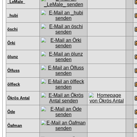
_LeMale_
_hubi
öschi
Örki
ölunz
Ölfuss
ölfleck
Ökrös Antal
Öde
Öafman