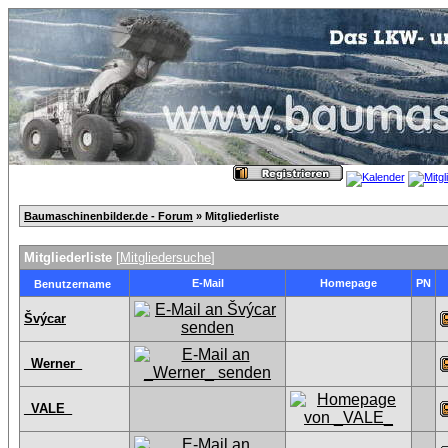
Baumaschinenbilder.de - Forum
» Mitgliederliste
Mitgliederliste
[
Mitgliedersuche
]
E-Mail
Homepage
PN
Benutzername
Švýcar
_Werner_
_VALE_