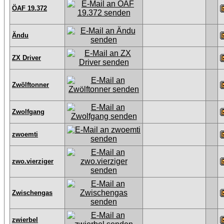
ÖAF 19.372
Ändu
ZX Driver
Zwölftonner
Zwolfgang
zwoemti
zwo.vierziger
Zwischengas
zwierbel