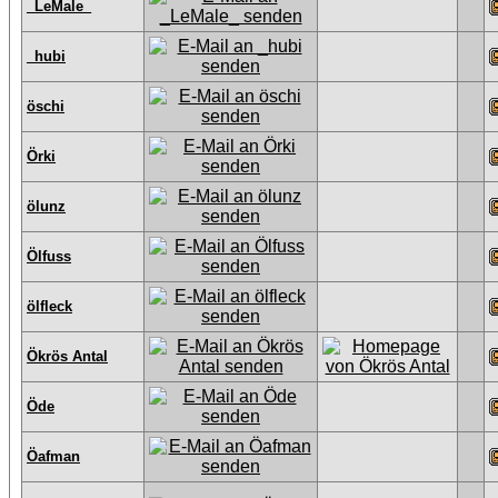
_LeMale_
_hubi
öschi
Örki
ölunz
Ölfuss
ölfleck
Ökrös Antal
Öde
Öafman