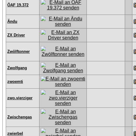
ÖAF 19.372
Ändu
ZX Driver
Zwölftonner
Zwolfgang
zwoemti
zwo.vierziger
Zwischengas
zwierbel