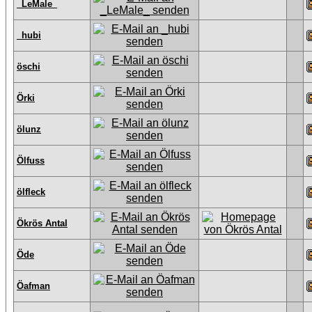
_LeMale_
_hubi
öschi
Örki
ölunz
Ölfuss
ölfleck
Ökrös Antal
Öde
Öafman