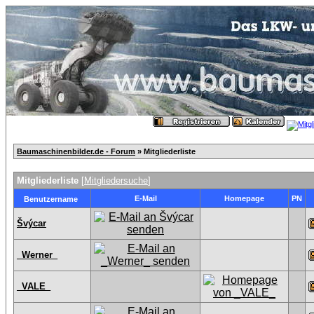
Baumaschinenbilder.de - Forum
» Mitgliederliste
Mitgliederliste
[
Mitgliedersuche
]
E-Mail
Homepage
PN
Benutzername
Švýcar
_Werner_
_VALE_