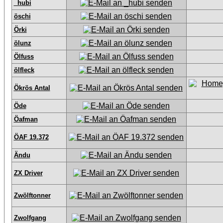
_hubi
öschi
Örki
ölunz
Ölfuss
ölfleck
Ökrös Antal
Öde
Öafman
ÖAF 19.372
Ändu
ZX Driver
Zwölftonner
Zwolfgang