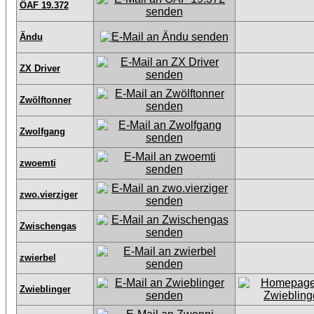
ÖAF 19.372
Ändu
ZX Driver
Zwölftonner
Zwolfgang
zwoemti
zwo.vierziger
Zwischengas
zwierbel
Zwieblinger