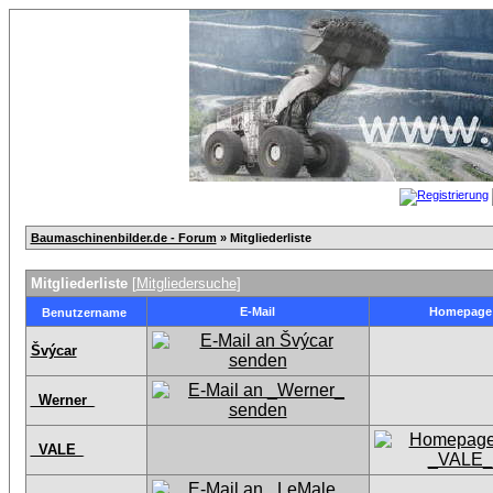
Baumaschinenbilder.de - Forum
» Mitgliederliste
Mitgliederliste
[
Mitgliedersuche
]
E-Mail
Homepage
Benutzername
Švýcar
_Werner_
_VALE_