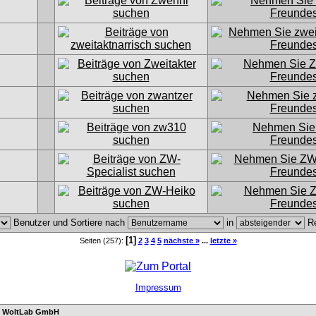
Benutzer und Sortiere nach
in
Re
[1]
Seiten (257):
2
3
4
5
nächste »
...
letzte »
Impressum
n
WoltLab GmbH