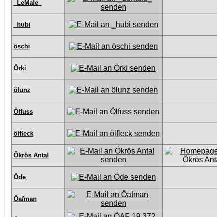
_LeMale_
_hubi
öschi
Örki
ölunz
Ölfuss
ölfleck
Ökrös Antal
Öde
Öafman