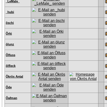
_LeMale_
_hubi
öschi
Örki
ölunz
Ölfuss
ölfleck
Ökrös Antal
Öde
Öafman