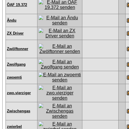
ÖAF 19.372
Ändu
ZX Driver
Zwölftonner
Zwolfgang
zwoemti
zwo.vierziger
Zwischengas
zwierbel