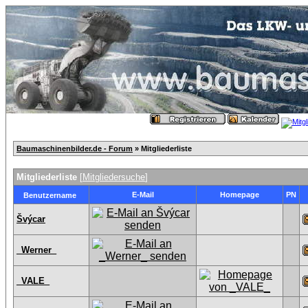
Baumaschinenbilder.de - Forum
» Mitgliederliste
Mitgliederliste
[
Mitgliedersuche
]
E-Mail
Homepage
PN
Benutzername
Švýcar
_Werner_
_VALE_