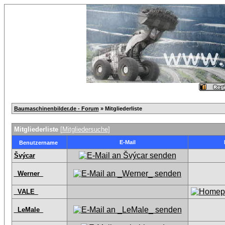
Baumaschinenbilder.de - Forum
» Mitgliederliste
Mitgliederliste
[
Mitgliedersuche
]
E-Mail
Benutzername
Švýcar
_Werner_
_VALE_
_LeMale_