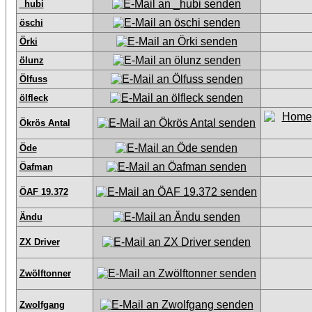
_hubi
öschi
Örki
ölunz
Ölfuss
ölfleck
Ökrös Antal
Öde
Öafman
ÖAF 19.372
Ändu
ZX Driver
Zwölftonner
Zwolfgang