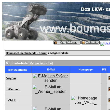
Baumaschinenbilder.de - Forum
» Mitgliederliste
Mitgliederliste
[
Mitgliedersuche
]
E-Mail
Homepage
PN
Benutzername
Švýcar
_Werner_
_VALE_