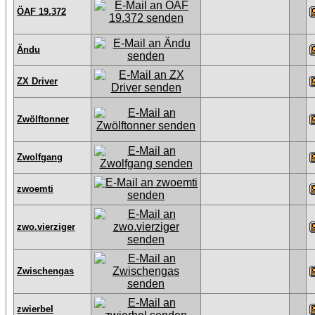
ÖAF 19.372
Ändu
ZX Driver
Zwölftonner
Zwolfgang
zwoemti
zwo.vierziger
Zwischengas
zwierbel