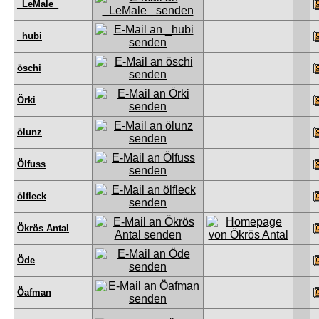
_LeMale_
_hubi
öschi
Örki
ölunz
Ölfuss
ölfleck
Ökrös Antal
Öde
Öafman