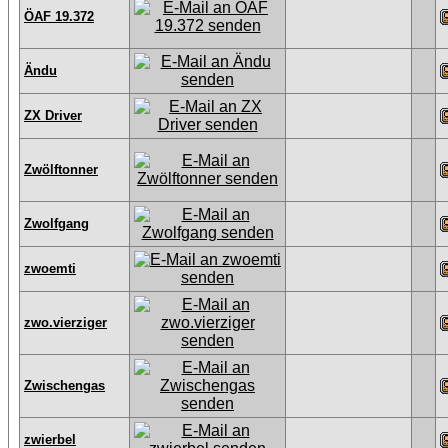
ÖAF 19.372
Ändu
ZX Driver
Zwölftonner
Zwolfgang
zwoemti
zwo.vierziger
Zwischengas
zwierbel