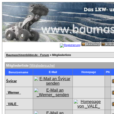
Baumaschinenbilder.de - Forum
» Mitgliederliste
Mitgliederliste
[
Mitgliedersuche
]
E-Mail
Homepage
PN
Benutzername
Švýcar
_Werner_
_VALE_