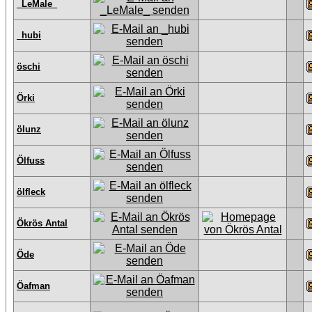
_LeMale_
_hubi
öschi
Örki
ölunz
Ölfuss
ölfleck
Ökrös Antal
Öde
Öafman