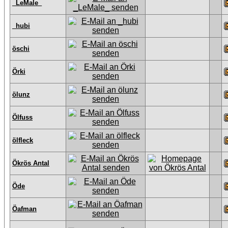
_LeMale_
_hubi
öschi
Örki
ölunz
Ölfuss
ölfleck
Ökrös Antal
Öde
Öafman