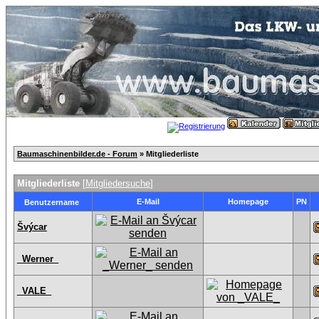
Baumaschinenbilder.de - Forum
» Mitgliederliste
Mitgliederliste
[
Mitgliedersuche
]
E-Mail
Homepage
PN
Benutzername
Švýcar
_Werner_
_VALE_