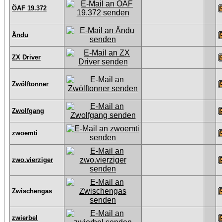
ÖAF 19.372
Ändu
ZX Driver
Zwölftonner
Zwolfgang
zwoemti
zwo.vierziger
Zwischengas
zwierbel