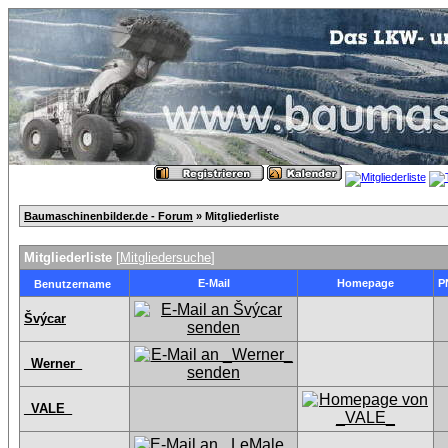
Baumaschinenbilder.de - Forum
» Mitgliederliste
Mitgliederliste
[
Mitgliedersuche
]
E-Mail
Homepage
P
Benutzername
Švýcar
_Werner_
_VALE_