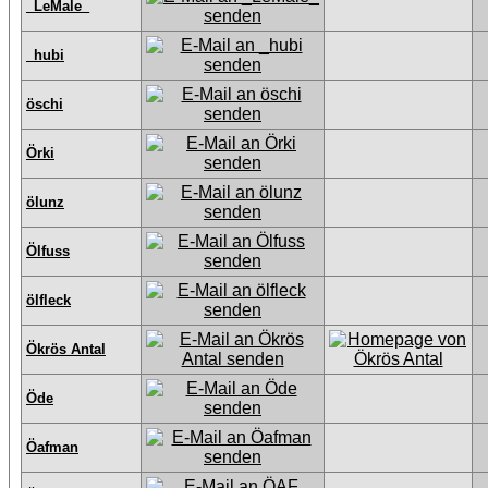
_LeMale_
_hubi
öschi
Örki
ölunz
Ölfuss
ölfleck
Ökrös Antal
Öde
Öafman