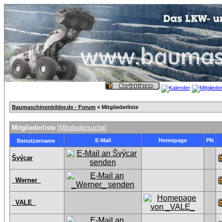
Baumaschinenbilder.de - Forum
» Mitgliederliste
Mitgliederliste
[
Mitgliedersuche
]
E-Mail
Homepage
PN
Benutzername
Švýcar
_Werner_
_VALE_