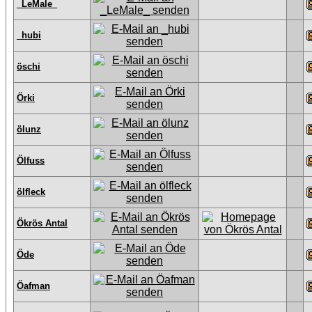
_LeMale_
_hubi
öschi
Örki
ölunz
Ölfuss
ölfleck
Ökrös Antal
Öde
Öafman