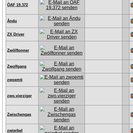
ÖAF 19.372
Ändu
ZX Driver
Zwölftonner
Zwolfgang
zwoemti
zwo.vierziger
Zwischengas
zwierbel