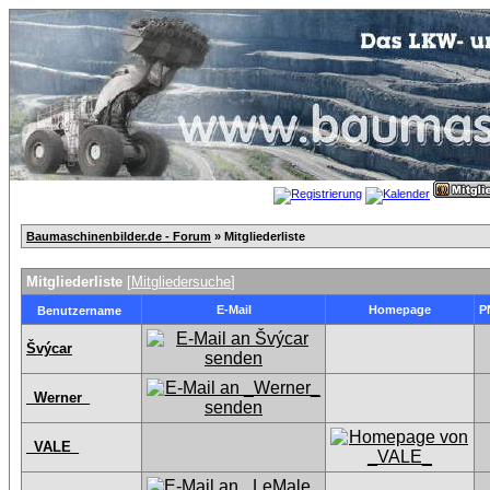
Baumaschinenbilder.de - Forum
» Mitgliederliste
Mitgliederliste
[
Mitgliedersuche
]
E-Mail
Homepage
P
Benutzername
Švýcar
_Werner_
_VALE_