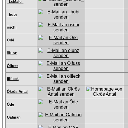
_LeMale_
_hubi
öschi
Örki
ölunz
Ölfuss
ölfleck
Ökrös Antal
Öde
Öafman