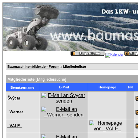
Baumaschinenbilder.de - Forum
» Mitgliederliste
Mitgliederliste
[
Mitgliedersuche
]
E-Mail
Homepage
PN
Benutzername
Švýcar
_Werner_
_VALE_