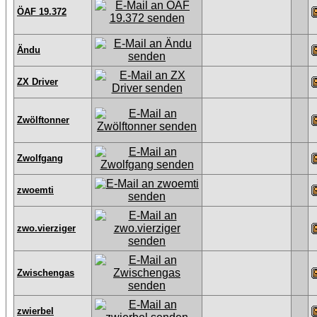
ÖAF 19.372
Ändu
ZX Driver
Zwölftonner
Zwolfgang
zwoemti
zwo.vierziger
Zwischengas
zwierbel