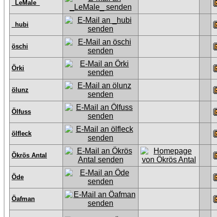
_LeMale_
_hubi
öschi
Örki
ölunz
Ölfuss
ölfleck
Ökrös Antal
Öde
Öafman