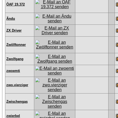
ÖAF 19.372
Ändu
ZX Driver
Zwölftonner
Zwolfgang
zwoemti
zwo.vierziger
Zwischengas
zwierbel