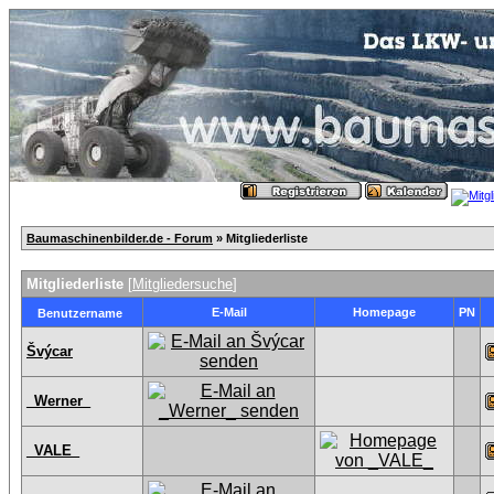
Baumaschinenbilder.de - Forum
» Mitgliederliste
Mitgliederliste
[
Mitgliedersuche
]
E-Mail
Homepage
PN
Benutzername
Švýcar
_Werner_
_VALE_