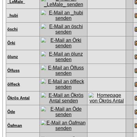
_LeMale_
_hubi
öschi
Örki
ölunz
Ölfuss
ölfleck
Ökrös Antal
Öde
Öafman