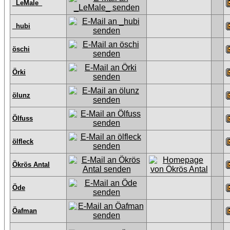
_LeMale_
_hubi
öschi
Örki
ölunz
Ölfuss
ölfleck
Ökrös Antal
Öde
Öafman