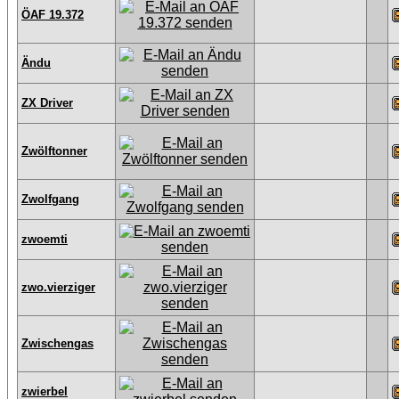
ÖAF 19.372
Ändu
ZX Driver
Zwölftonner
Zwolfgang
zwoemti
zwo.vierziger
Zwischengas
zwierbel