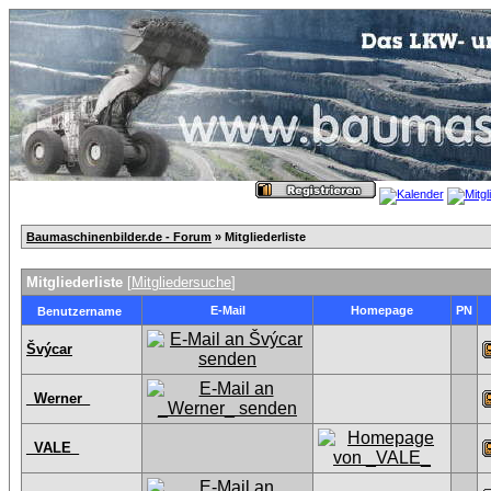
Baumaschinenbilder.de - Forum
» Mitgliederliste
Mitgliederliste
[
Mitgliedersuche
]
E-Mail
Homepage
PN
Benutzername
Švýcar
_Werner_
_VALE_