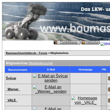
Baumaschinenbilder.de - Forum
» Mitgliederliste
Mitgliederliste
[
Mitgliedersuche
]
E-Mail
Homepage
PN
Benutzername
Švýcar
_Werner_
_VALE_