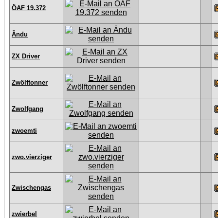
ÖAF 19.372
Ändu
ZX Driver
Zwölftonner
Zwolfgang
zwoemti
zwo.vierziger
Zwischengas
zwierbel