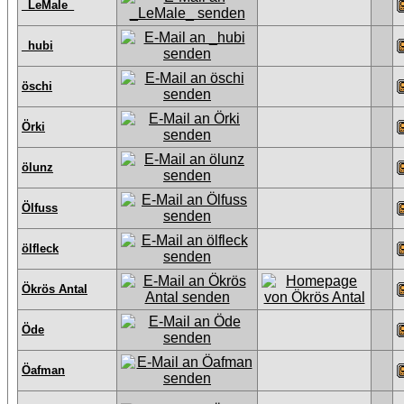
_LeMale_
_hubi
öschi
Örki
ölunz
Ölfuss
ölfleck
Ökrös Antal
Öde
Öafman