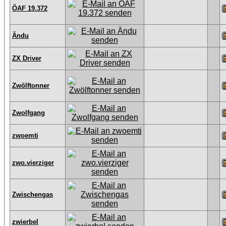
ÖAF 19.372
Ändu
ZX Driver
Zwölftonner
Zwolfgang
zwoemti
zwo.vierziger
Zwischengas
zwierbel