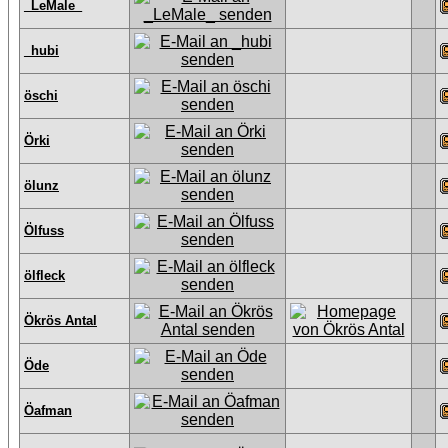
_LeMale_
_hubi
öschi
Örki
ölunz
Ölfuss
ölfleck
Ökrös Antal
Öde
Öafman