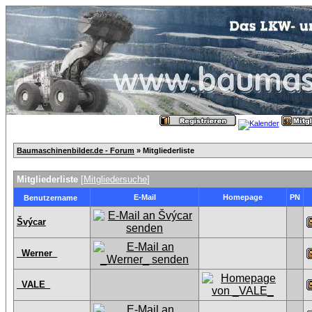
Baumaschinenbilder.de - Forum
» Mitgliederliste
Mitgliederliste
[
Mitgliedersuche
]
E-Mail
Homepage
PN
Benutzername
Švýcar
_Werner_
_VALE_