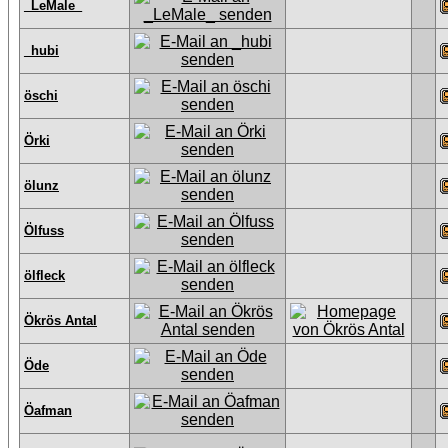
_LeMale_
_hubi
öschi
Örki
ölunz
Ölfuss
ölfleck
Ökrös Antal
Öde
Öafman