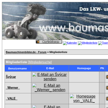
Baumaschinenbilder.de - Forum
» Mitgliederliste
Mitgliederliste
[
Mitgliedersuche
]
E-Mail
Homepage
PN
Benutzername
Švýcar
_Werner_
_VALE_