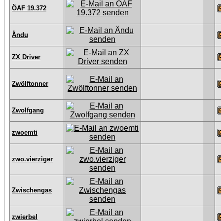
ÖAF 19.372
Ändu
ZX Driver
Zwölftonner
Zwolfgang
zwoemti
zwo.vierziger
Zwischengas
zwierbel