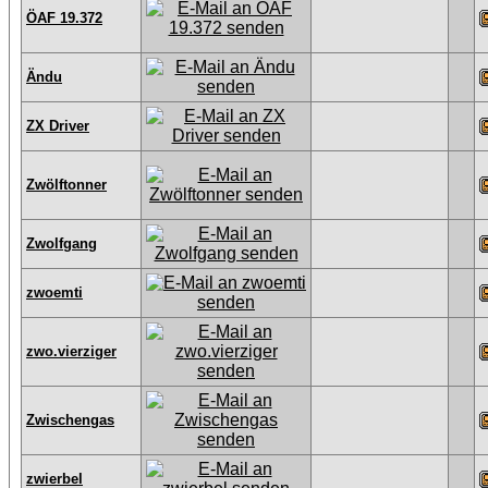
ÖAF 19.372
Ändu
ZX Driver
Zwölftonner
Zwolfgang
zwoemti
zwo.vierziger
Zwischengas
zwierbel