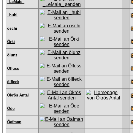
_LeMale_
_hubi
öschi
Örki
ölunz
Ölfuss
ölfleck
Ökrös Antal
Öde
Öafman