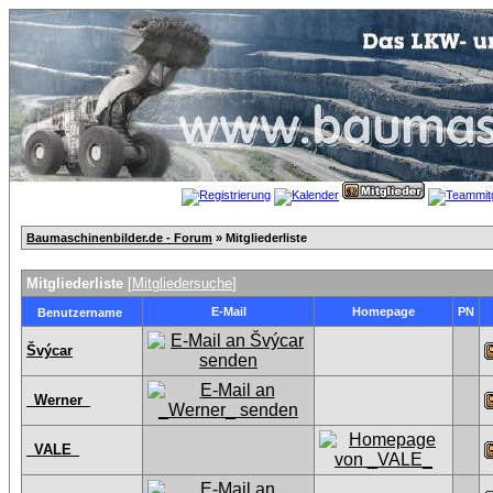
Baumaschinenbilder.de - Forum
» Mitgliederliste
Mitgliederliste
[
Mitgliedersuche
]
E-Mail
Homepage
PN
Benutzername
Švýcar
_Werner_
_VALE_