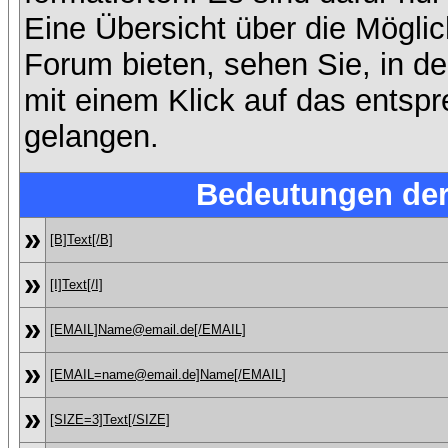
Eine Übersicht über die Mögli
Forum bieten, sehen Sie, in d
mit einem Klick auf das entsp
gelangen.
Bedeutungen de
»
[B]Text[/B]
»
[I]Text[/I]
»
[EMAIL]Name@email.de[/EMAIL]
»
[EMAIL=name@email.de]Name[/EMAIL]
»
[SIZE=3]Text[/SIZE]