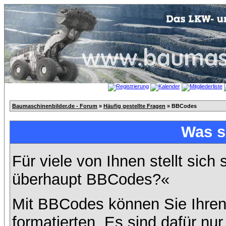
Baumaschinenbilder.de - Forum
»
Häufig gestellte Fragen
» BBCodes
Was s
Für viele von Ihnen stellt sich
überhaupt BBCodes?«
Mit BBCodes können Sie Ihren
formatierten. Es sind dafür nur