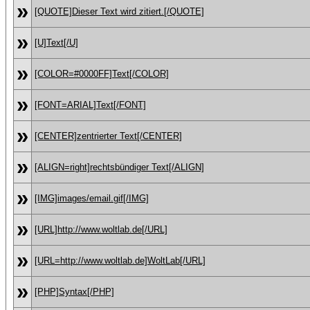
»
[QUOTE]Dieser Text wird zitiert.[/QUOTE]
»
[U]Text[/U]
»
[COLOR=#0000FF]Text[/COLOR]
»
[FONT=ARIAL]Text[/FONT]
»
[CENTER]zentrierter Text[/CENTER]
»
[ALIGN=right]rechtsbündiger Text[/ALIGN]
»
[IMG]images/email.gif[/IMG]
»
[URL]http://www.woltlab.de[/URL]
»
[URL=http://www.woltlab.de]WoltLab[/URL]
»
[PHP]Syntax[/PHP]