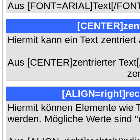
Aus [FONT=ARIAL]Text[/FONT
[CENTER]zent
Hiermit kann ein Text zentriert
Aus [CENTER]zentrierter Text
zen
[ALIGN=right]rec
Hiermit können Elemente wie T
werden. Mögliche Werte sind "rig