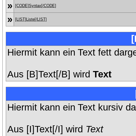
»
[CODE]Syntax[/CODE]
»
[LIST]Liste[/LIST]
[
Hiermit kann ein Text fett darg
Aus [B]Text[/B] wird
Text
Hiermit kann ein Text kursiv da
Aus [I]Text[/I] wird
Text