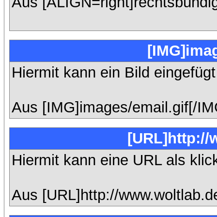
Aus [ALIGN=right]rechtsbündig
[IMG]imag
Hiermit kann ein Bild eingefüg
Aus [IMG]images/email.gif[/IM
[URL]http://
Hiermit kann eine URL als klic
Aus [URL]http://www.woltlab.d