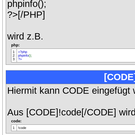
phpinfo();
?>[/PHP]
wird z.B.
php:
1:
<?php
2:
phpinfo
();
3:
?>
[CODE
Hiermit kann CODE eingefügt 
Aus [CODE]!code[/CODE] wird
code:
1:
!code