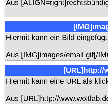
Aus [ALIGN=right]rechtsbündig
[IMG]imag
Hiermit kann ein Bild eingefüg
Aus [IMG]images/email.gif[/IM
[URL]http://
Hiermit kann eine URL als klic
Aus [URL]http://www.woltlab.d