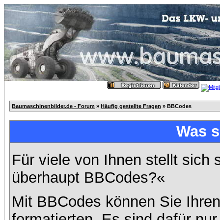
Baumaschinenbilder.de - Forum
»
Häufig gestellte Fragen
» BBCodes
Was s
Für viele von Ihnen stellt sich
überhaupt BBCodes?«
Mit BBCodes können Sie Ihren
formatierten. Es sind dafür nur