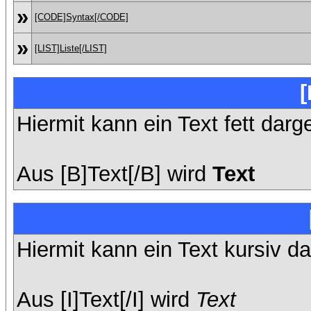
»
[CODE]Syntax[/CODE]
»
[LIST]Liste[/LIST]
[
Hiermit kann ein Text fett darg
Aus [B]Text[/B] wird
Text
Hiermit kann ein Text kursiv da
Aus [I]Text[/I] wird
Text