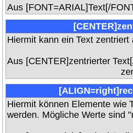
Aus [FONT=ARIAL]Text[/FONT
[CENTER]zent
Hiermit kann ein Text zentriert
Aus [CENTER]zentrierter Text
zen
[ALIGN=right]rec
Hiermit können Elemente wie T
werden. Mögliche Werte sind "rig