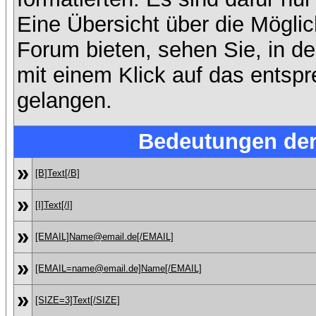
Eine Übersicht über die Mögli
Forum bieten, sehen Sie, in d
mit einem Klick auf das entsp
gelangen.
Bedeutungen de
»
[B]Text[/B]
»
[I]Text[/I]
»
[EMAIL]Name@email.de[/EMAIL]
»
[EMAIL=name@email.de]Name[/EMAIL]
»
[SIZE=3]Text[/SIZE]