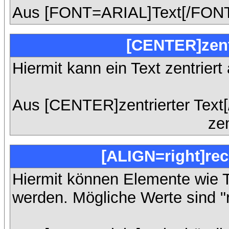
Aus [FONT=ARIAL]Text[/FONT
[CENTER]zent
Hiermit kann ein Text zentriert
Aus [CENTER]zentrierter Text
zen
[ALIGN=right]rec
Hiermit können Elemente wie T
werden. Mögliche Werte sind "rig