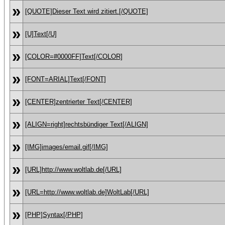
»
[QUOTE]Dieser Text wird zitiert.[/QUOTE]
»
[U]Text[/U]
»
[COLOR=#0000FF]Text[/COLOR]
»
[FONT=ARIAL]Text[/FONT]
»
[CENTER]zentrierter Text[/CENTER]
»
[ALIGN=right]rechtsbündiger Text[/ALIGN]
»
[IMG]images/email.gif[/IMG]
»
[URL]http://www.woltlab.de[/URL]
»
[URL=http://www.woltlab.de]WoltLab[/URL]
»
[PHP]Syntax[/PHP]