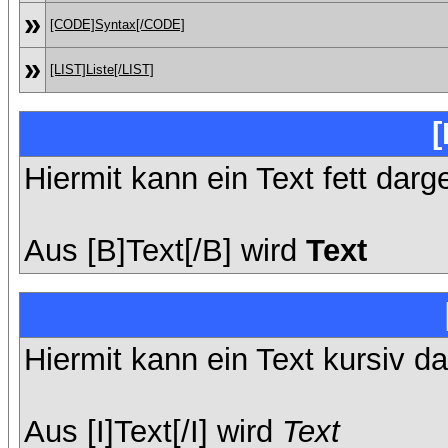
»
[CODE]Syntax[/CODE]
»
[LIST]Liste[/LIST]
[
Hiermit kann ein Text fett darg
Aus [B]Text[/B] wird
Text
Hiermit kann ein Text kursiv da
Aus [I]Text[/I] wird
Text