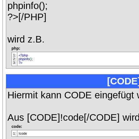
phpinfo();
?>[/PHP]
wird z.B.
php:
1:
<?php
2:
phpinfo
();
3:
?>
[CODE
Hiermit kann CODE eingefügt 
Aus [CODE]!code[/CODE] wird
code:
1:
!code