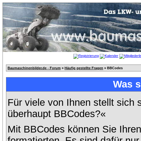
Baumaschinenbilder.de - Forum
»
Häufig gestellte Fragen
» BBCodes
Was s
Für viele von Ihnen stellt sich
überhaupt BBCodes?«
Mit BBCodes können Sie Ihren
formatierten. Es sind dafür nur