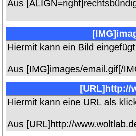
Aus [ALIGN=right]rechtsbündig
[IMG]imag
Hiermit kann ein Bild eingefüg
Aus [IMG]images/email.gif[/IM
[URL]http://
Hiermit kann eine URL als klic
Aus [URL]http://www.woltlab.d