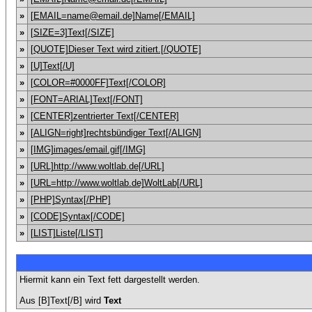
»
[EMAIL=name@email.de]Name[/EMAIL]
»
[SIZE=3]Text[/SIZE]
»
[QUOTE]Dieser Text wird zitiert.[/QUOTE]
»
[U]Text[/U]
»
[COLOR=#0000FF]Text[/COLOR]
»
[FONT=ARIAL]Text[/FONT]
»
[CENTER]zentrierter Text[/CENTER]
»
[ALIGN=right]rechtsbündiger Text[/ALIGN]
»
[IMG]images/email.gif[/IMG]
»
[URL]http://www.woltlab.de[/URL]
»
[URL=http://www.woltlab.de]WoltLab[/URL]
»
[PHP]Syntax[/PHP]
»
[CODE]Syntax[/CODE]
»
[LIST]Liste[/LIST]
Hiermit kann ein Text fett dargestellt werden.
Aus [B]Text[/B] wird
Text