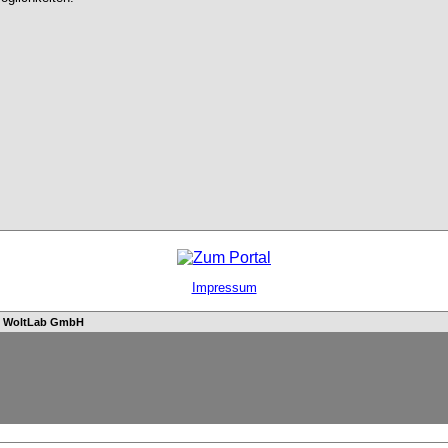
Impressum
n
WoltLab GmbH