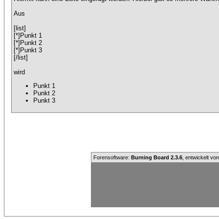
Aus
[list]
[*]Punkt 1
[*]Punkt 2
[*]Punkt 3
[/list]
wird
Punkt 1
Punkt 2
Punkt 3
Forensoftware:
Burning Board 2.3.6
, entwickelt vo