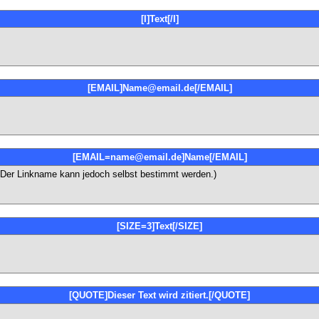
[I]Text[/I]
[EMAIL]Name@email.de[/EMAIL]
[EMAIL=name@email.de]Name[/EMAIL]
. (Der Linkname kann jedoch selbst bestimmt werden.)
[SIZE=3]Text[/SIZE]
[QUOTE]Dieser Text wird zitiert.[/QUOTE]