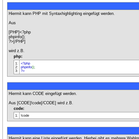
Hiermit kann PHP mit Syntaxhighlighting eingefügt werden.
Aus
[PHP]<?php
phpinfo();
?>[/PHP]
wird z.B.
php:
1:
<?php
2:
phpinfo
();
3:
?>
Hiermit kann CODE eingefügt werden.
Aus [CODE]!code[/CODE] wird z.B.
code:
1:
!code
Hiermit kann eine Liste eingefügt werden. Hierbei gibt es mehrere Wahlm