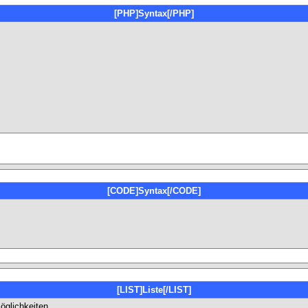
[PHP]Syntax[/PHP]
[CODE]Syntax[/CODE]
[LIST]Liste[/LIST]
öglichkeiten.