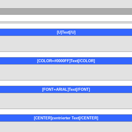
[U]Text[/U]
[COLOR=#0000FF]Text[/COLOR]
[FONT=ARIAL]Text[/FONT]
[CENTER]zentrierter Text[/CENTER]