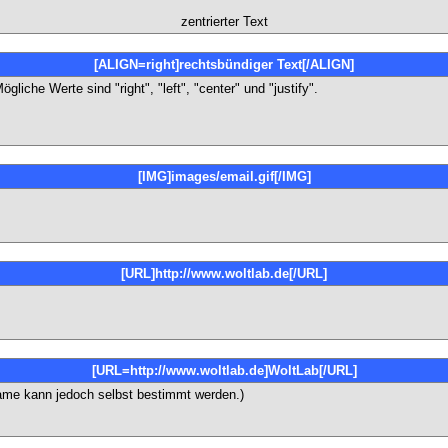
zentrierter Text
[ALIGN=right]rechtsbündiger Text[/ALIGN]
iche Werte sind "right", "left", "center" und "justify".
[IMG]images/email.gif[/IMG]
[URL]http://www.woltlab.de[/URL]
[URL=http://www.woltlab.de]WoltLab[/URL]
kname kann jedoch selbst bestimmt werden.)