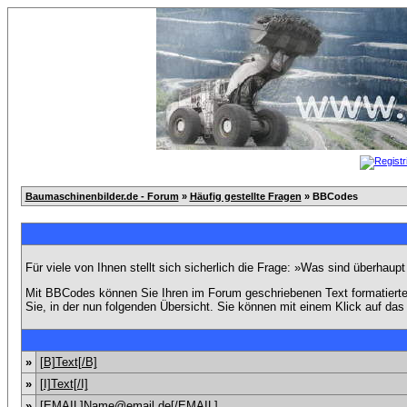
Baumaschinenbilder.de - Forum
»
Häufig gestellte Fragen
» BBCodes
Für viele von Ihnen stellt sich sicherlich die Frage: »Was sind überhau
Mit BBCodes können Sie Ihren im Forum geschriebenen Text formatierten
Sie, in der nun folgenden Übersicht. Sie können mit einem Klick auf da
»
[B]Text[/B]
»
[I]Text[/I]
»
[EMAIL]Name@email.de[/EMAIL]