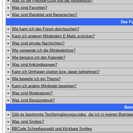
»
Was ist die Freunde-Liste und die Ignorierliste?
»
Was sind Favoriten?
»
Was sind Rangtitel und Rangzeichen?
Das F
»
Wie kann ich das Forum durchsuchen?
»
Kann ich anderen Mitgliedern E-Mails schicken?
»
Was sind private Nachrichten?
»
Wie verwende ich die Mitgliederliste?
»
Wie benutze ich den Kalender?
»
Was sind Ankündigungen?
»
Kann ich Umfragen starten bzw. daran teilnehmen?
»
Wie bewerte ich ein Thema?
»
Kann ich andere Mitglieder bewerten?
»
Was sind Moderatoren?
»
Was sind Benutzerlevel?
Beit
»
Gibt es bestimmte Textformatierungscodes, die ich in meinen Beiträg
»
Was sind Smilies?
»
BBCode Schnellauswahl und klickbare Smilies