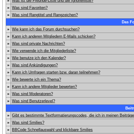
»
Was ist die Freunde-Liste und die Ignorierliste?
»
Was sind Favoriten?
»
Was sind Rangtitel und Rangzeichen?
Das F
»
Wie kann ich das Forum durchsuchen?
»
Kann ich anderen Mitgliedern E-Mails schicken?
»
Was sind private Nachrichten?
»
Wie verwende ich die Mitgliederliste?
»
Wie benutze ich den Kalender?
»
Was sind Ankündigungen?
»
Kann ich Umfragen starten bzw. daran teilnehmen?
»
Wie bewerte ich ein Thema?
»
Kann ich andere Mitglieder bewerten?
»
Was sind Moderatoren?
»
Was sind Benutzerlevel?
Beit
»
Gibt es bestimmte Textformatierungscodes, die ich in meinen Beiträg
»
Was sind Smilies?
»
BBCode Schnellauswahl und klickbare Smilies