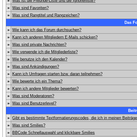
»
Was ist die Freunde-Liste und die Ignorierliste?
»
Was sind Favoriten?
»
Was sind Rangtitel und Rangzeichen?
Das F
»
Wie kann ich das Forum durchsuchen?
»
Kann ich anderen Mitgliedern E-Mails schicken?
»
Was sind private Nachrichten?
»
Wie verwende ich die Mitgliederliste?
»
Wie benutze ich den Kalender?
»
Was sind Ankündigungen?
»
Kann ich Umfragen starten bzw. daran teilnehmen?
»
Wie bewerte ich ein Thema?
»
Kann ich andere Mitglieder bewerten?
»
Was sind Moderatoren?
»
Was sind Benutzerlevel?
Beit
»
Gibt es bestimmte Textformatierungscodes, die ich in meinen Beiträg
»
Was sind Smilies?
»
BBCode Schnellauswahl und klickbare Smilies