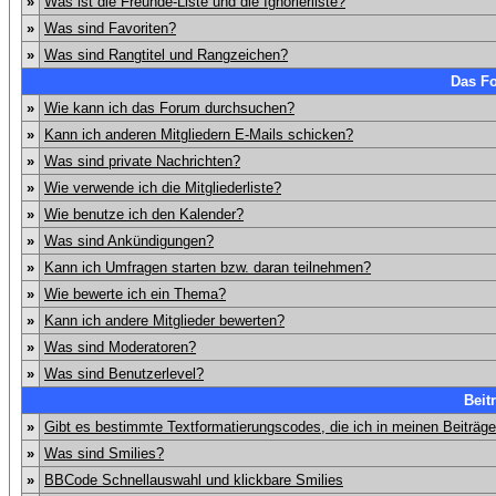
»
Was ist die Freunde-Liste und die Ignorierliste?
»
Was sind Favoriten?
»
Was sind Rangtitel und Rangzeichen?
Das F
»
Wie kann ich das Forum durchsuchen?
»
Kann ich anderen Mitgliedern E-Mails schicken?
»
Was sind private Nachrichten?
»
Wie verwende ich die Mitgliederliste?
»
Wie benutze ich den Kalender?
»
Was sind Ankündigungen?
»
Kann ich Umfragen starten bzw. daran teilnehmen?
»
Wie bewerte ich ein Thema?
»
Kann ich andere Mitglieder bewerten?
»
Was sind Moderatoren?
»
Was sind Benutzerlevel?
Beit
»
Gibt es bestimmte Textformatierungscodes, die ich in meinen Beiträg
»
Was sind Smilies?
»
BBCode Schnellauswahl und klickbare Smilies