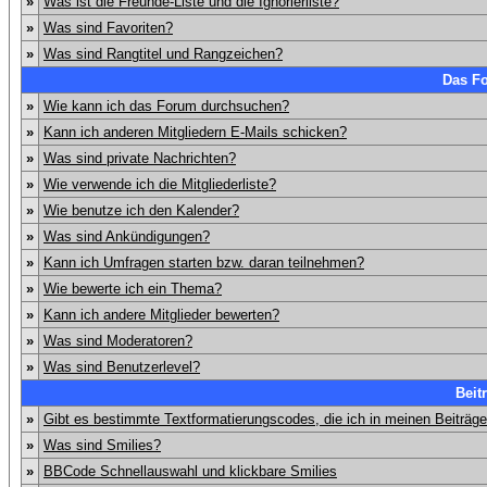
»
Was ist die Freunde-Liste und die Ignorierliste?
»
Was sind Favoriten?
»
Was sind Rangtitel und Rangzeichen?
Das F
»
Wie kann ich das Forum durchsuchen?
»
Kann ich anderen Mitgliedern E-Mails schicken?
»
Was sind private Nachrichten?
»
Wie verwende ich die Mitgliederliste?
»
Wie benutze ich den Kalender?
»
Was sind Ankündigungen?
»
Kann ich Umfragen starten bzw. daran teilnehmen?
»
Wie bewerte ich ein Thema?
»
Kann ich andere Mitglieder bewerten?
»
Was sind Moderatoren?
»
Was sind Benutzerlevel?
Beit
»
Gibt es bestimmte Textformatierungscodes, die ich in meinen Beiträg
»
Was sind Smilies?
»
BBCode Schnellauswahl und klickbare Smilies