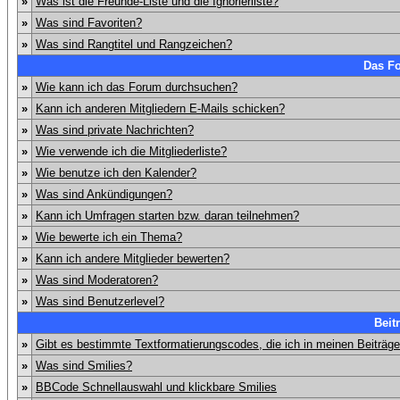
»
Was ist die Freunde-Liste und die Ignorierliste?
»
Was sind Favoriten?
»
Was sind Rangtitel und Rangzeichen?
Das F
»
Wie kann ich das Forum durchsuchen?
»
Kann ich anderen Mitgliedern E-Mails schicken?
»
Was sind private Nachrichten?
»
Wie verwende ich die Mitgliederliste?
»
Wie benutze ich den Kalender?
»
Was sind Ankündigungen?
»
Kann ich Umfragen starten bzw. daran teilnehmen?
»
Wie bewerte ich ein Thema?
»
Kann ich andere Mitglieder bewerten?
»
Was sind Moderatoren?
»
Was sind Benutzerlevel?
Beit
»
Gibt es bestimmte Textformatierungscodes, die ich in meinen Beiträg
»
Was sind Smilies?
»
BBCode Schnellauswahl und klickbare Smilies