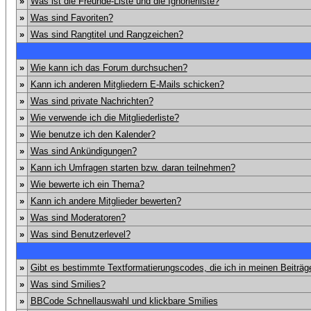
»
Was ist die Freunde-Liste und die Ignorierliste?
»
Was sind Favoriten?
»
Was sind Rangtitel und Rangzeichen?
»
Wie kann ich das Forum durchsuchen?
»
Kann ich anderen Mitgliedern E-Mails schicken?
»
Was sind private Nachrichten?
»
Wie verwende ich die Mitgliederliste?
»
Wie benutze ich den Kalender?
»
Was sind Ankündigungen?
»
Kann ich Umfragen starten bzw. daran teilnehmen?
»
Wie bewerte ich ein Thema?
»
Kann ich andere Mitglieder bewerten?
»
Was sind Moderatoren?
»
Was sind Benutzerlevel?
»
Gibt es bestimmte Textformatierungscodes, die ich in meinen Beiträ
»
Was sind Smilies?
»
BBCode Schnellauswahl und klickbare Smilies