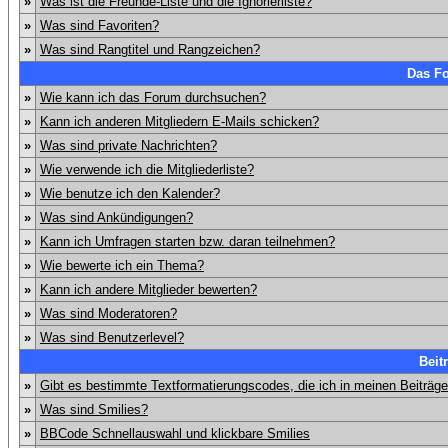
»
Was ist die Freunde-Liste und die Ignorierliste?
»
Was sind Favoriten?
»
Was sind Rangtitel und Rangzeichen?
Das F
»
Wie kann ich das Forum durchsuchen?
»
Kann ich anderen Mitgliedern E-Mails schicken?
»
Was sind private Nachrichten?
»
Wie verwende ich die Mitgliederliste?
»
Wie benutze ich den Kalender?
»
Was sind Ankündigungen?
»
Kann ich Umfragen starten bzw. daran teilnehmen?
»
Wie bewerte ich ein Thema?
»
Kann ich andere Mitglieder bewerten?
»
Was sind Moderatoren?
»
Was sind Benutzerlevel?
Beit
»
Gibt es bestimmte Textformatierungscodes, die ich in meinen Beiträg
»
Was sind Smilies?
»
BBCode Schnellauswahl und klickbare Smilies