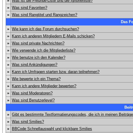
»
Was ist die Freunde-Liste und die Ignorierliste?
»
Was sind Favoriten?
»
Was sind Rangtitel und Rangzeichen?
Das F
»
Wie kann ich das Forum durchsuchen?
»
Kann ich anderen Mitgliedern E-Mails schicken?
»
Was sind private Nachrichten?
»
Wie verwende ich die Mitgliederliste?
»
Wie benutze ich den Kalender?
»
Was sind Ankündigungen?
»
Kann ich Umfragen starten bzw. daran teilnehmen?
»
Wie bewerte ich ein Thema?
»
Kann ich andere Mitglieder bewerten?
»
Was sind Moderatoren?
»
Was sind Benutzerlevel?
Beit
»
Gibt es bestimmte Textformatierungscodes, die ich in meinen Beiträg
»
Was sind Smilies?
»
BBCode Schnellauswahl und klickbare Smilies