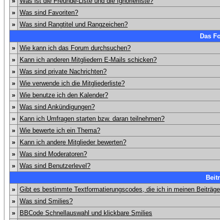
»
Was ist die Freunde-Liste und die Ignorierliste?
»
Was sind Favoriten?
»
Was sind Rangtitel und Rangzeichen?
Das F
»
Wie kann ich das Forum durchsuchen?
»
Kann ich anderen Mitgliedern E-Mails schicken?
»
Was sind private Nachrichten?
»
Wie verwende ich die Mitgliederliste?
»
Wie benutze ich den Kalender?
»
Was sind Ankündigungen?
»
Kann ich Umfragen starten bzw. daran teilnehmen?
»
Wie bewerte ich ein Thema?
»
Kann ich andere Mitglieder bewerten?
»
Was sind Moderatoren?
»
Was sind Benutzerlevel?
Beit
»
Gibt es bestimmte Textformatierungscodes, die ich in meinen Beiträg
»
Was sind Smilies?
»
BBCode Schnellauswahl und klickbare Smilies