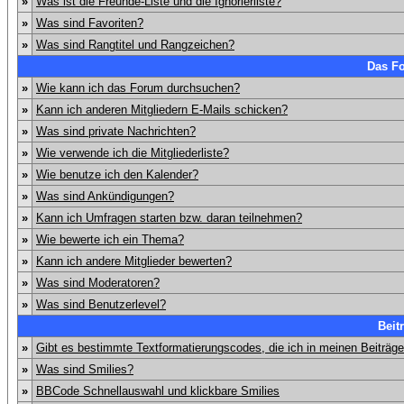
»
Was ist die Freunde-Liste und die Ignorierliste?
»
Was sind Favoriten?
»
Was sind Rangtitel und Rangzeichen?
Das F
»
Wie kann ich das Forum durchsuchen?
»
Kann ich anderen Mitgliedern E-Mails schicken?
»
Was sind private Nachrichten?
»
Wie verwende ich die Mitgliederliste?
»
Wie benutze ich den Kalender?
»
Was sind Ankündigungen?
»
Kann ich Umfragen starten bzw. daran teilnehmen?
»
Wie bewerte ich ein Thema?
»
Kann ich andere Mitglieder bewerten?
»
Was sind Moderatoren?
»
Was sind Benutzerlevel?
Beit
»
Gibt es bestimmte Textformatierungscodes, die ich in meinen Beiträg
»
Was sind Smilies?
»
BBCode Schnellauswahl und klickbare Smilies