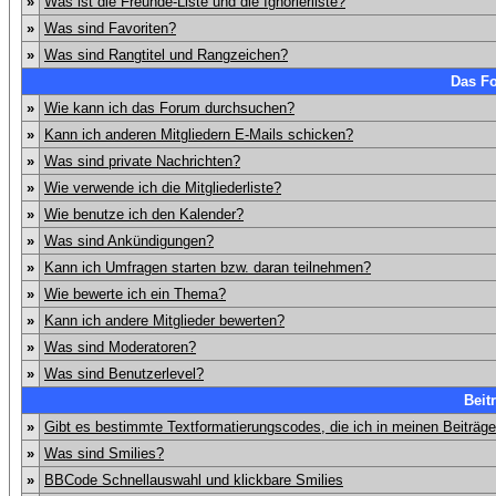
»
Was ist die Freunde-Liste und die Ignorierliste?
»
Was sind Favoriten?
»
Was sind Rangtitel und Rangzeichen?
Das F
»
Wie kann ich das Forum durchsuchen?
»
Kann ich anderen Mitgliedern E-Mails schicken?
»
Was sind private Nachrichten?
»
Wie verwende ich die Mitgliederliste?
»
Wie benutze ich den Kalender?
»
Was sind Ankündigungen?
»
Kann ich Umfragen starten bzw. daran teilnehmen?
»
Wie bewerte ich ein Thema?
»
Kann ich andere Mitglieder bewerten?
»
Was sind Moderatoren?
»
Was sind Benutzerlevel?
Beit
»
Gibt es bestimmte Textformatierungscodes, die ich in meinen Beiträg
»
Was sind Smilies?
»
BBCode Schnellauswahl und klickbare Smilies