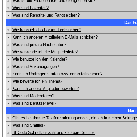
»
Was ist die Freunde-Liste und die Ignorierliste?
»
Was sind Favoriten?
»
Was sind Rangtitel und Rangzeichen?
Das F
»
Wie kann ich das Forum durchsuchen?
»
Kann ich anderen Mitgliedern E-Mails schicken?
»
Was sind private Nachrichten?
»
Wie verwende ich die Mitgliederliste?
»
Wie benutze ich den Kalender?
»
Was sind Ankündigungen?
»
Kann ich Umfragen starten bzw. daran teilnehmen?
»
Wie bewerte ich ein Thema?
»
Kann ich andere Mitglieder bewerten?
»
Was sind Moderatoren?
»
Was sind Benutzerlevel?
Beit
»
Gibt es bestimmte Textformatierungscodes, die ich in meinen Beiträg
»
Was sind Smilies?
»
BBCode Schnellauswahl und klickbare Smilies