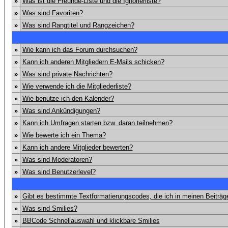
»
Was ist die Freunde-Liste und die Ignorierliste?
»
Was sind Favoriten?
»
Was sind Rangtitel und Rangzeichen?
»
Wie kann ich das Forum durchsuchen?
»
Kann ich anderen Mitgliedern E-Mails schicken?
»
Was sind private Nachrichten?
»
Wie verwende ich die Mitgliederliste?
»
Wie benutze ich den Kalender?
»
Was sind Ankündigungen?
»
Kann ich Umfragen starten bzw. daran teilnehmen?
»
Wie bewerte ich ein Thema?
»
Kann ich andere Mitglieder bewerten?
»
Was sind Moderatoren?
»
Was sind Benutzerlevel?
»
Gibt es bestimmte Textformatierungscodes, die ich in meinen Beiträ
»
Was sind Smilies?
»
BBCode Schnellauswahl und klickbare Smilies