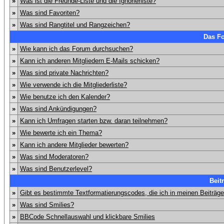
»
Was ist die Freunde-Liste und die Ignorierliste?
»
Was sind Favoriten?
»
Was sind Rangtitel und Rangzeichen?
Das F
»
Wie kann ich das Forum durchsuchen?
»
Kann ich anderen Mitgliedern E-Mails schicken?
»
Was sind private Nachrichten?
»
Wie verwende ich die Mitgliederliste?
»
Wie benutze ich den Kalender?
»
Was sind Ankündigungen?
»
Kann ich Umfragen starten bzw. daran teilnehmen?
»
Wie bewerte ich ein Thema?
»
Kann ich andere Mitglieder bewerten?
»
Was sind Moderatoren?
»
Was sind Benutzerlevel?
Beit
»
Gibt es bestimmte Textformatierungscodes, die ich in meinen Beiträg
»
Was sind Smilies?
»
BBCode Schnellauswahl und klickbare Smilies