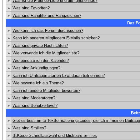
»
Was ist die Freunde-Liste und die Ignorierliste?
»
Was sind Favoriten?
»
Was sind Rangtitel und Rangzeichen?
Das F
»
Wie kann ich das Forum durchsuchen?
»
Kann ich anderen Mitgliedern E-Mails schicken?
»
Was sind private Nachrichten?
»
Wie verwende ich die Mitgliederliste?
»
Wie benutze ich den Kalender?
»
Was sind Ankündigungen?
»
Kann ich Umfragen starten bzw. daran teilnehmen?
»
Wie bewerte ich ein Thema?
»
Kann ich andere Mitglieder bewerten?
»
Was sind Moderatoren?
»
Was sind Benutzerlevel?
Beit
»
Gibt es bestimmte Textformatierungscodes, die ich in meinen Beiträg
»
Was sind Smilies?
»
BBCode Schnellauswahl und klickbare Smilies