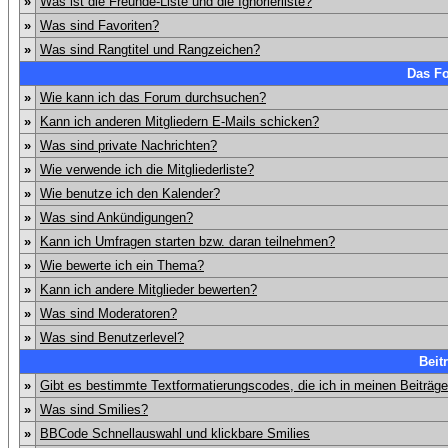
»
Was ist die Freunde-Liste und die Ignorierliste?
»
Was sind Favoriten?
»
Was sind Rangtitel und Rangzeichen?
Das F
»
Wie kann ich das Forum durchsuchen?
»
Kann ich anderen Mitgliedern E-Mails schicken?
»
Was sind private Nachrichten?
»
Wie verwende ich die Mitgliederliste?
»
Wie benutze ich den Kalender?
»
Was sind Ankündigungen?
»
Kann ich Umfragen starten bzw. daran teilnehmen?
»
Wie bewerte ich ein Thema?
»
Kann ich andere Mitglieder bewerten?
»
Was sind Moderatoren?
»
Was sind Benutzerlevel?
Beit
»
Gibt es bestimmte Textformatierungscodes, die ich in meinen Beiträg
»
Was sind Smilies?
»
BBCode Schnellauswahl und klickbare Smilies