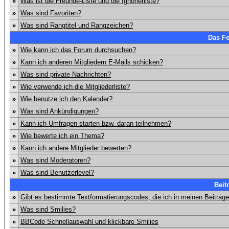
»
Was ist die Freunde-Liste und die Ignorierliste?
»
Was sind Favoriten?
»
Was sind Rangtitel und Rangzeichen?
Das F
»
Wie kann ich das Forum durchsuchen?
»
Kann ich anderen Mitgliedern E-Mails schicken?
»
Was sind private Nachrichten?
»
Wie verwende ich die Mitgliederliste?
»
Wie benutze ich den Kalender?
»
Was sind Ankündigungen?
»
Kann ich Umfragen starten bzw. daran teilnehmen?
»
Wie bewerte ich ein Thema?
»
Kann ich andere Mitglieder bewerten?
»
Was sind Moderatoren?
»
Was sind Benutzerlevel?
Beit
»
Gibt es bestimmte Textformatierungscodes, die ich in meinen Beiträg
»
Was sind Smilies?
»
BBCode Schnellauswahl und klickbare Smilies