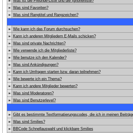
»
Was ist die Freunde-Liste und die Ignorierliste?
»
Was sind Favoriten?
»
Was sind Rangtitel und Rangzeichen?
»
Wie kann ich das Forum durchsuchen?
»
Kann ich anderen Mitgliedern E-Mails schicken?
»
Was sind private Nachrichten?
»
Wie verwende ich die Mitgliederliste?
»
Wie benutze ich den Kalender?
»
Was sind Ankündigungen?
»
Kann ich Umfragen starten bzw. daran teilnehmen?
»
Wie bewerte ich ein Thema?
»
Kann ich andere Mitglieder bewerten?
»
Was sind Moderatoren?
»
Was sind Benutzerlevel?
»
Gibt es bestimmte Textformatierungscodes, die ich in meinen Beiträ
»
Was sind Smilies?
»
BBCode Schnellauswahl und klickbare Smilies