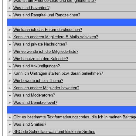
»
Was ist die Freunde-Liste und die Ignorierliste?
»
Was sind Favoriten?
»
Was sind Rangtitel und Rangzeichen?
»
Wie kann ich das Forum durchsuchen?
»
Kann ich anderen Mitgliedern E-Mails schicken?
»
Was sind private Nachrichten?
»
Wie verwende ich die Mitgliederliste?
»
Wie benutze ich den Kalender?
»
Was sind Ankündigungen?
»
Kann ich Umfragen starten bzw. daran teilnehmen?
»
Wie bewerte ich ein Thema?
»
Kann ich andere Mitglieder bewerten?
»
Was sind Moderatoren?
»
Was sind Benutzerlevel?
»
Gibt es bestimmte Textformatierungscodes, die ich in meinen Beiträ
»
Was sind Smilies?
»
BBCode Schnellauswahl und klickbare Smilies